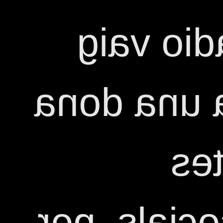
Catalun
sentir que
am
conviccion