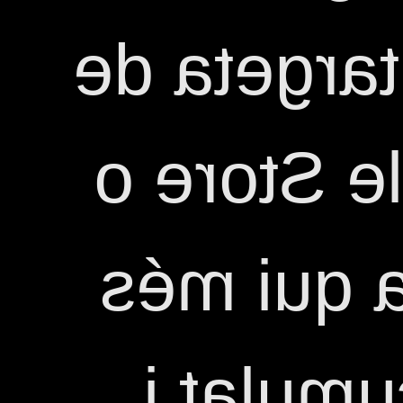
regalarà u
50€ per l
Google P
punts h