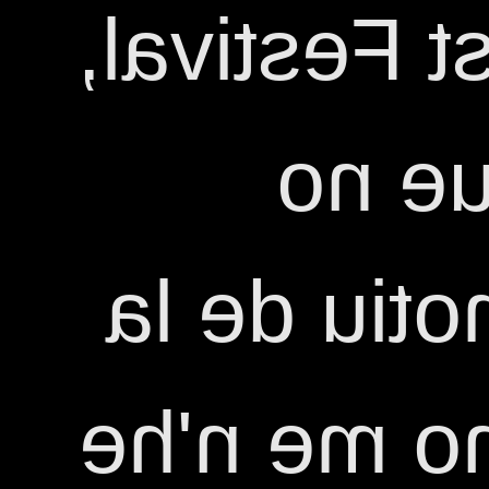
fans en aq
que t
canviaria 
gala, al fi