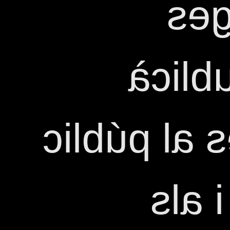
l'E
Distr
Moltes grà
que 