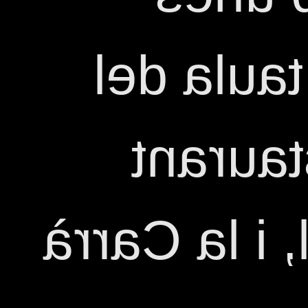
amigues 
costat 
Ciutat Comt