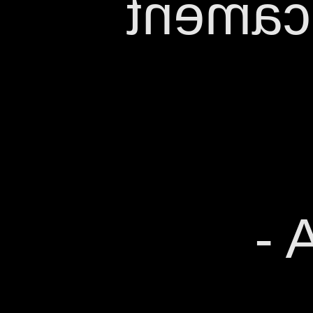
gest i
ES