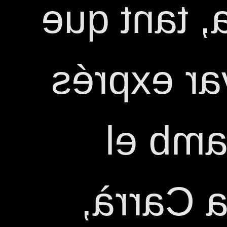
gran fan d
li van di
la sam
lema Ra