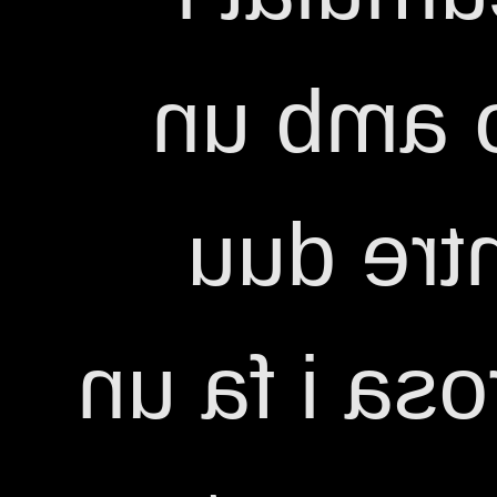
envii un
missatg
una perruc