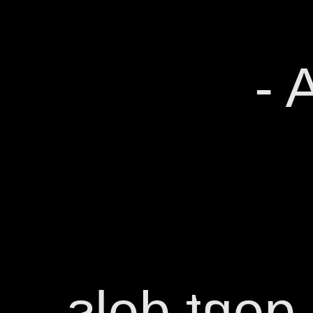
ES
Bon dia b