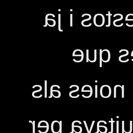
signen m
està 
ajudava a
camerinos 