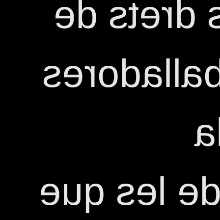
lluitadora
les dones
a
passava. 