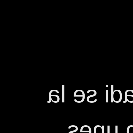
La tieta
va tr