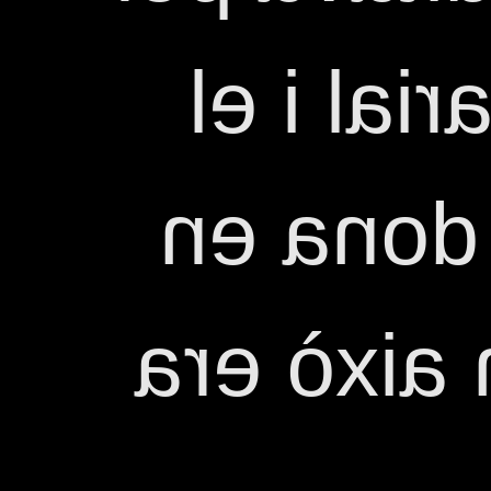
la igualt
respecte
una èpoc