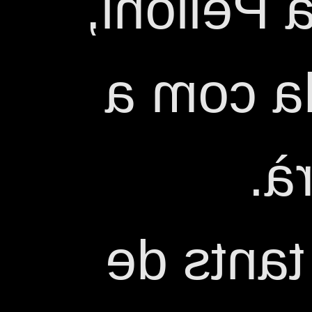
Maria Ro
més co
Ra
Compta 