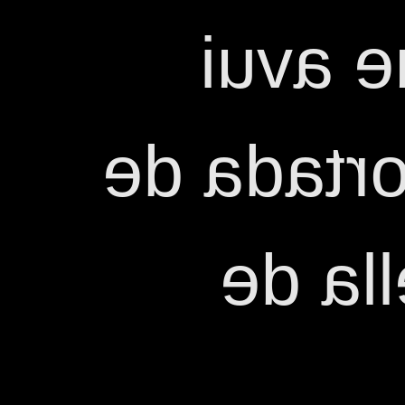
una di
veureu a 
la ga