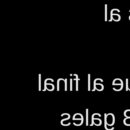
Mo
Hipsotech
d'aque