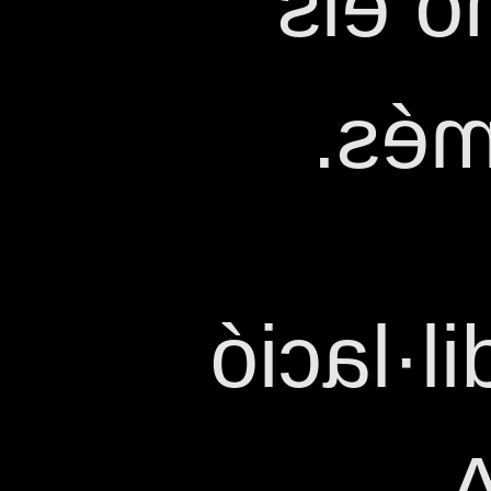
silen
tall
I sense
ES