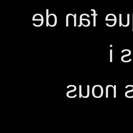
participa
pú
abraç