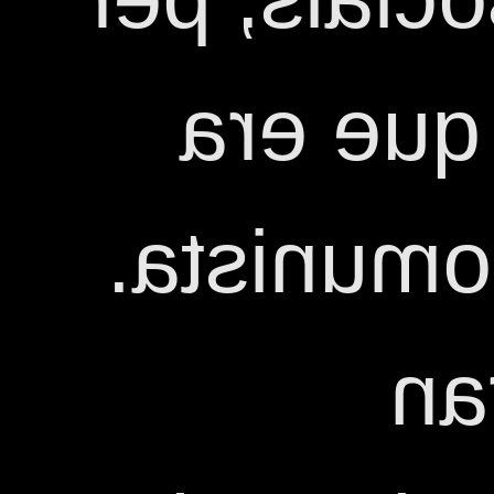
allò de 
una milit
Va