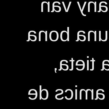
i el se
estar xer
estona
com si fo