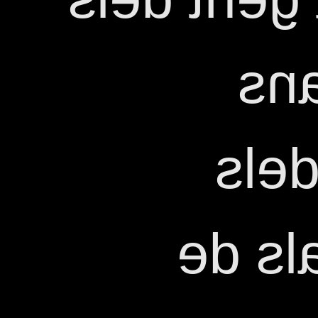
Pa
Bon
estud