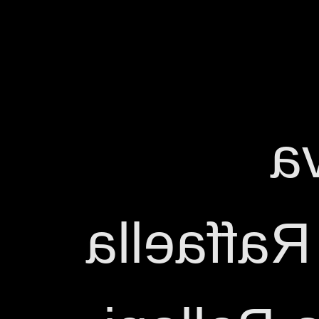
El
traspassa