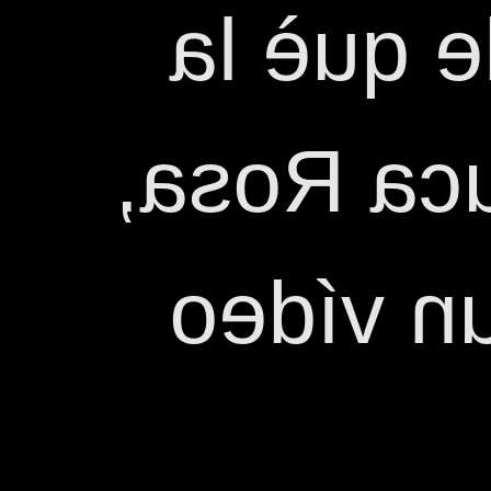
hem deci
propera 
haurà de