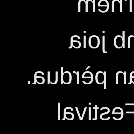
aques
recor
malgrat l
Al what