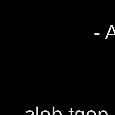
ES
Bon dia b