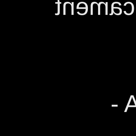
gest i
ES