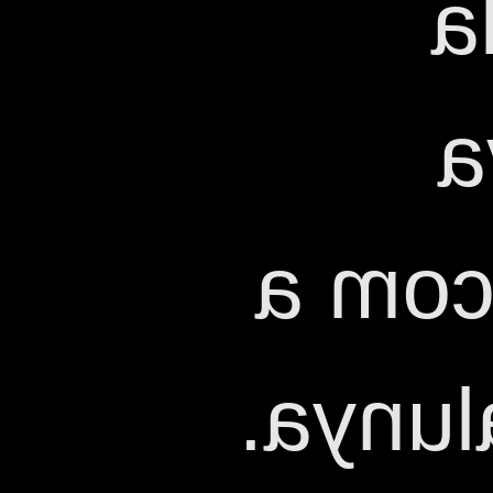
p
G
oficia
patró 