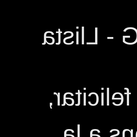
ESCENA 7
Canviar a
Congra