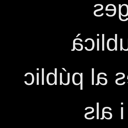
l'E
Distr
Moltes grà
que 