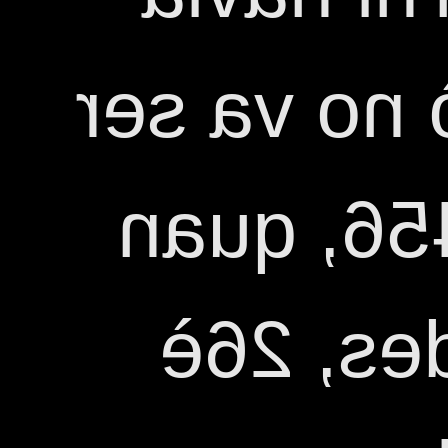
devoció. P
fins a l'
Nicolau