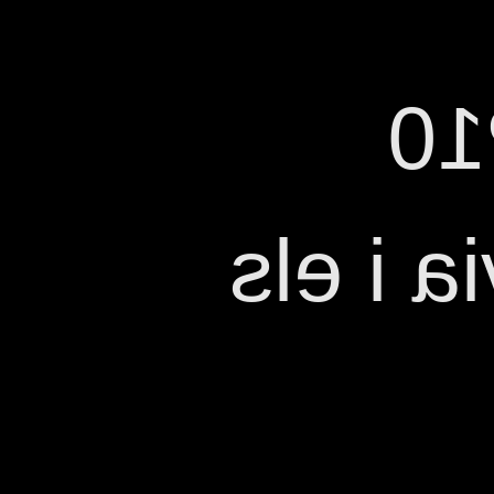
An
dir qui