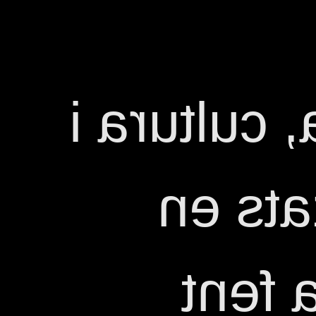
Amor i cul
amor s
aques