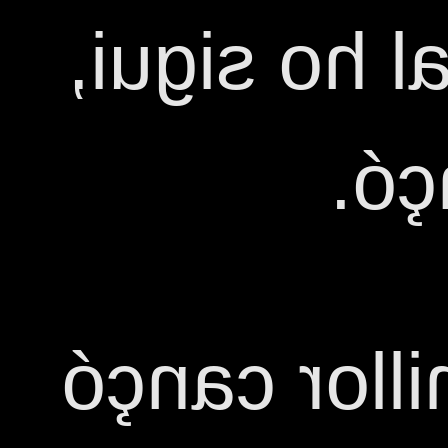
poema orig
per
Quina és l