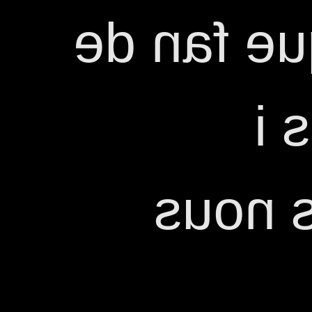
participa
pú
abraç