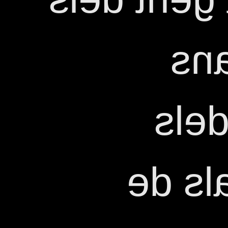
Pa
Bon
estud