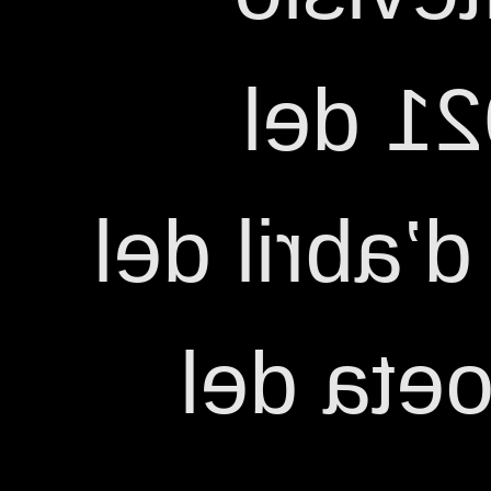
Prima
diumenge 
2021 és