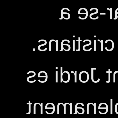
Jordi 
perseguir
El culte a
va esten