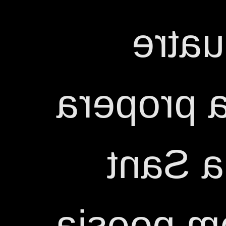
poesi
costats. 
gala p
Jordi bu