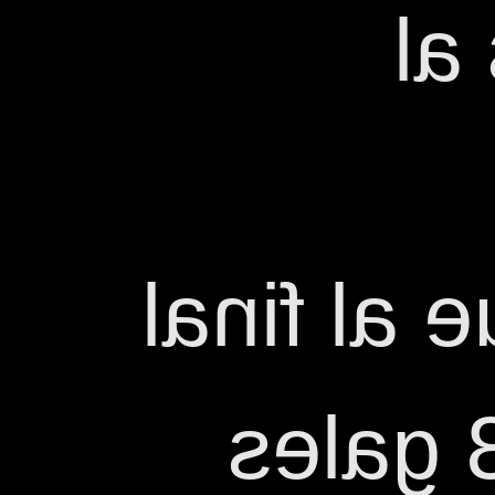
Mo
Hipsotech
d'aque