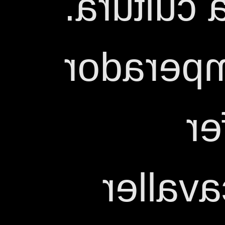
enamorats
L'any 30
Di
decapit