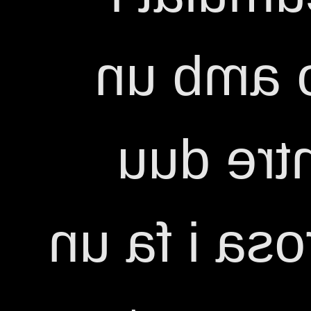
envii un
missatg
una perruc