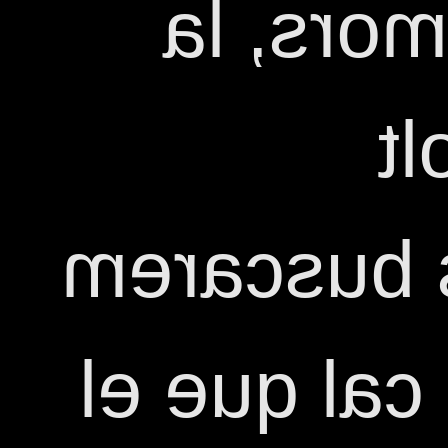
qüestio
l
important,
en català.