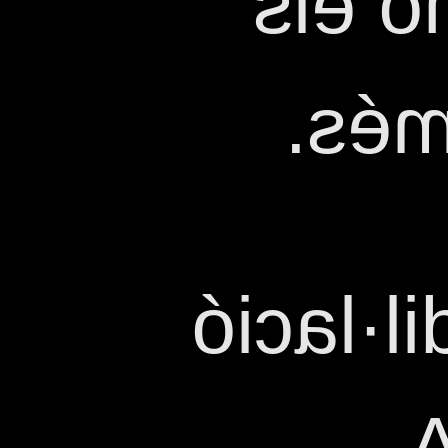
silen
tall
I sense
ES