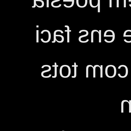
musicada
papallon