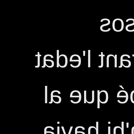
a t
Catalans,
mitjana,
segle VII