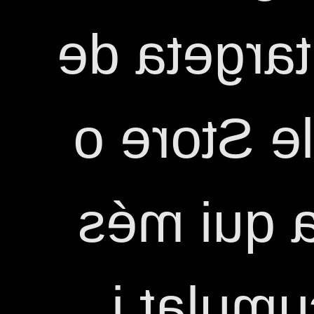
regalarà u
50€ per l
Google P
punts h