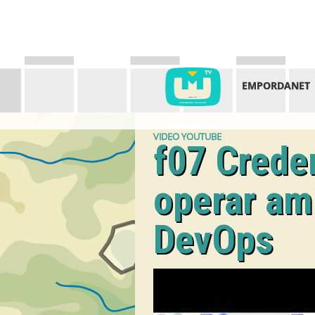
EMPORDANET
VIDEO YOUTUBE
f07 Crede
operar amb
DevOps