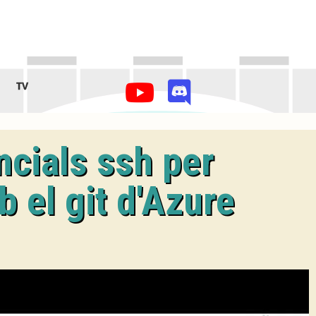
TV
ncials ssh per
 el git d'Azure