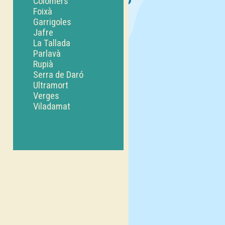
Colomers
Foixà
Garrigoles
Jafre
La Tallada
Parlavà
Rupià
Serra de Daró
Ultramort
Verges
Viladamat