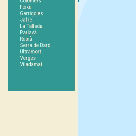
Colomers
Foixà
Garrigoles
Jafre
La Tallada
Parlavà
Rupià
Serra de Daró
Ultramort
Verges
Viladamat