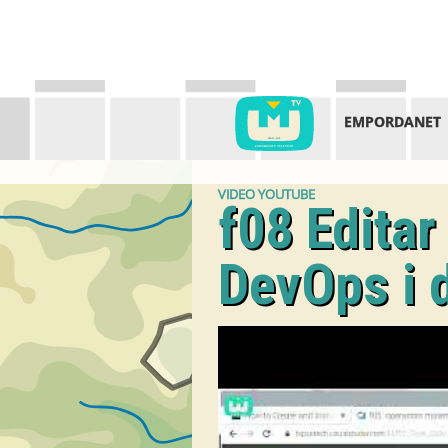
EMPORDANET
VIDEO YOUTUBE
f08 Editar
DevOps i 