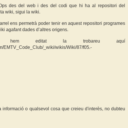
Ops des del web i des del codi que hi ha al repositori del
a wiki, sigui la wiki.
’arrel ens permetrà poder tenir en aquest repositori programes
ki agafant dades d’altres origens.
hem editat la trobareu aquí
com/EMTV_Code_Club/_wiki/wikis/Wiki/87/f05.-
a informació o qualsevol cosa que creieu d'interès, no dubteu