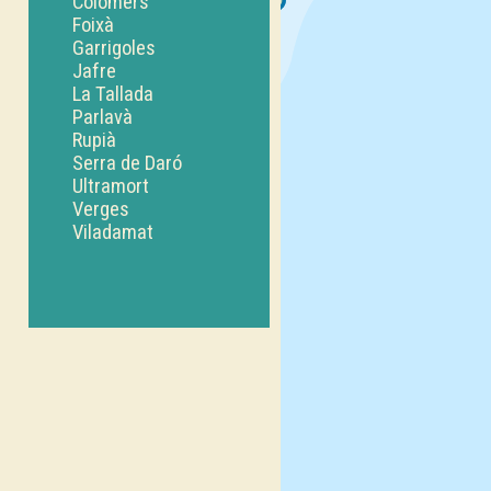
Colomers
Foixà
Garrigoles
Jafre
La Tallada
Parlavà
Rupià
Serra de Daró
Ultramort
Verges
Viladamat