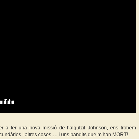
er a fer una nova missió de l’algutzil Johnson, ens trobem
undàries i altres coses…. i uns bandits que m’han MORT!