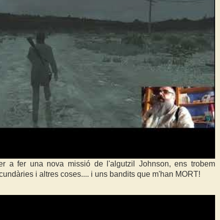
er a fer una nova missió de l'algutzil Johnson, ens trobem
ndàries i altres coses.... i uns bandits que m'han MORT!