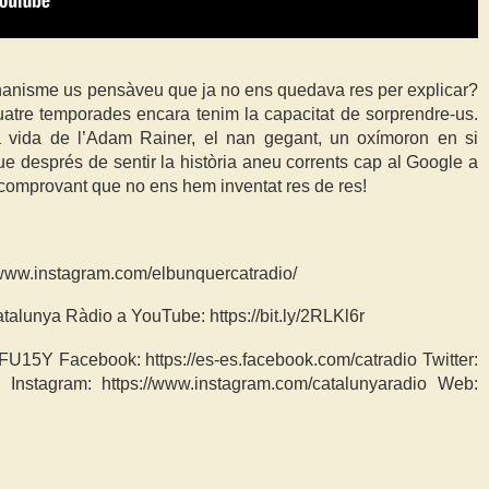
anisme us pensàveu que ja no ens quedava res per explicar?
atre temporades encara tenim la capacitat de sorprendre-us.
a vida de l’Adam Rainer, el nan gegant, un oxímoron en si
ue després de sentir la història aneu corrents cap al Google a
u comprovant que no ens hem inventat res de res!
/www.instagram.com/elbunquercatradio/
atalunya Ràdio a YouTube: https://bit.ly/2RLKl6r
WFU15Y Facebook: https://es-es.facebook.com/catradio Twitter:
dio Instagram: https://www.instagram.com/catalunyaradio Web: