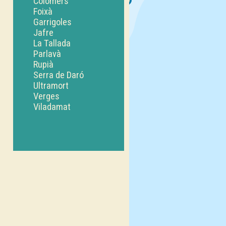
Colomers
Foixà
Garrigoles
Jafre
La Tallada
Parlavà
Rupià
Serra de Daró
Ultramort
Verges
Viladamat