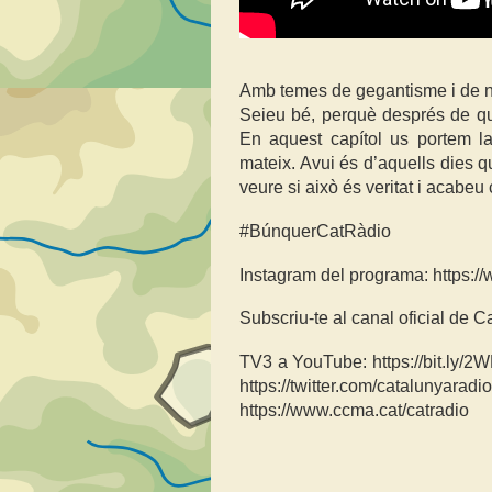
Amb temes de gegantisme i de n
Seieu bé, perquè després de qu
En aquest capítol us portem l
mateix. Avui és d’aquells dies q
veure si això és veritat i acabe
#BúnquerCatRàdio
Instagram del programa: https:/
Subscriu-te al canal oficial de C
TV3 a YouTube: https://bit.ly/2
https://twitter.com/catalunyara
https://www.ccma.cat/catradio