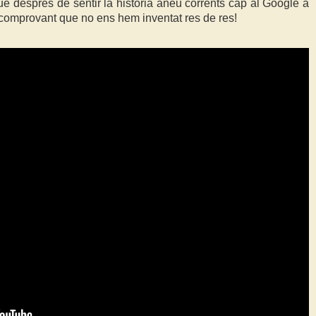
ue després de sentir la història aneu corrents cap al Google a
u comprovant que no ens hem inventat res de res!