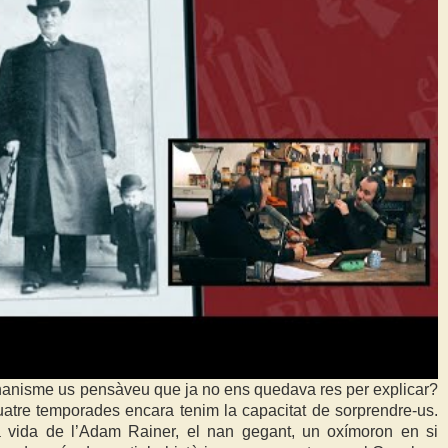
anisme us pensàveu que ja no ens quedava res per explicar?
atre temporades encara tenim la capacitat de sorprendre-us.
a vida de l’Adam Rainer, el nan gegant, un oxímoron en si