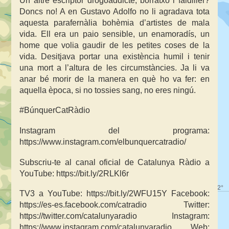
Un altre escriptor drogoaddicte, borratxo i faldiller?
Doncs no! A en Gustavo Adolfo no li agradava tota
aquesta parafernàlia bohèmia d’artistes de mala
vida. Ell era un paio sensible, un enamoradís, un
home que volia gaudir de les petites coses de la
vida. Desitjava portar una existència humil i tenir
una mort a l’altura de les circumstàncies. Ja li va
anar bé morir de la manera en què ho va fer: en
aquella època, si no tossies sang, no eres ningú.
#BúnquerCatRàdio
Instagram del programa:
https://www.instagram.com/elbunquercatradio/
Subscriu-te al canal oficial de Catalunya Ràdio a
YouTube: https://bit.ly/2RLKl6r
TV3 a YouTube: https://bit.ly/2WFU15Y Facebook:
https://es-es.facebook.com/catradio Twitter:
https://twitter.com/catalunyaradio Instagram:
https://www.instagram.com/catalunyaradio Web: