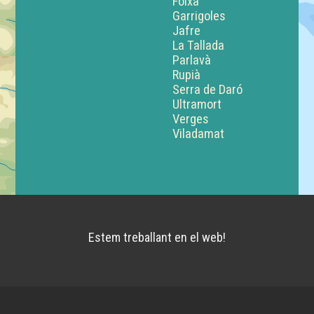
Foixà
Garrigoles
Jafre
La Tallada
Parlavà
Rupià
Serra de Daró
Ultramort
Verges
Viladamat
Estem treballant en el web!