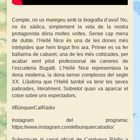
Compte, no us maregeu amb la biografia d’avui! No,
no és sàdica, simplement la vida de la nostra
protagonista dóna moltes voltes. Sense cap mena
de dubte, l’Hellé Nice és una de les dones més
intrèpides que hem tingut fins ara. Primer es va fer
ballarina de cabaret, una de les més cotitzades, per
acabar sent pilot professional de carreres de
l’escuderia Bugatti. L’Hellé Nice representava la
dona moderna, la dona sense complexos del segle
XX. Llàstima que l’Hellé també va tenir les seves
patinades, literalment. Sobretot quan va aparcar el
cotxe sobre uns espectadors.
#BúnquerCatRàdio
Instagram del programa:
https://www.instagram.com/elbunquercatradio/
Subscriu-te al canal oficial de Catalunya Ràdio a