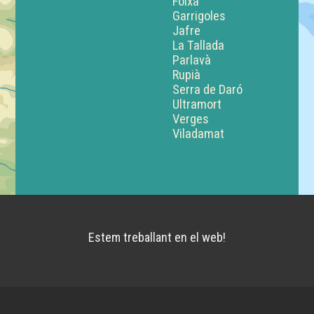
Foixà
Garrigoles
Jafre
La Tallada
Parlavà
Rupià
Serra de Daró
Ultramort
Verges
Viladamat
Estem treballant en el web!