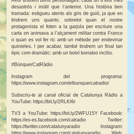
Avui tindrem bons personatges: cada un d’ells més
desastrós i inútil que l’anterior. Una història ben
tramada: estigueu atents als girs de guió, ja que en
tindrem uns quants; sobretot quan el nostre
protagonista el foten a la garjola per escriure una
carta on animava a l’alçament militar contra Franco
o quan es vol fer ric amb un mètode per endevinar
quinieles. I per acabar, també tindrem un final tan
èpic com dramàtic: amb un botxí borratxo inclòs.
#BúnquerCatRàdio
Instagram del programa:
https://www.instagram.com/elbunquercatradio/
Subscriu-te al canal oficial de Catalunya Ràdio a
YouTube: https://bit.ly/2RLKl6r
TV3 a YouTube: https://bit.ly/2WFU15Y Facebook:
https://es-es.facebook.com/catradio Twitter:
https://twitter.com/catalunyaradio Instagram:
https://www.instagram.com/catalunyaradio Web: