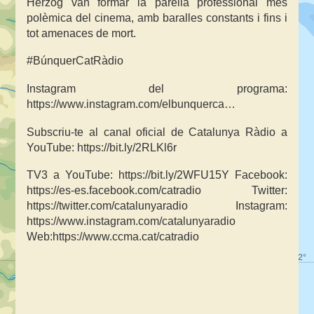
Herzog van formar la parella professional més
polèmica del cinema, amb baralles constants i fins i
tot amenaces de mort.
#BúnquerCatRàdio
Instagram del programa:
https://www.instagram.com/elbunquerca…
Subscriu-te al canal oficial de Catalunya Ràdio a
YouTube: https://bit.ly/2RLKl6r
TV3 a YouTube: https://bit.ly/2WFU15Y Facebook:
https://es-es.facebook.com/catradio Twitter:
https://twitter.com/catalunyaradio Instagram:
https://www.instagram.com/catalunyaradio
Web:https://www.ccma.cat/catradio