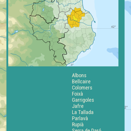
Albons
Bellcaire
Colomers
Foixà
Garrigoles
Jafre
La Tallada
Parlavà
Rupià
Serra de Daró