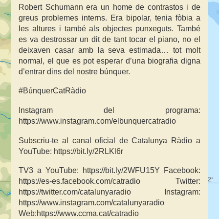
Robert Schumann era un home de contrastos i de
greus problemes interns. Era bipolar, tenia fòbia a
les altures i també als objectes punxeguts. També
es va destrossar un dit de tant tocar el piano, no el
deixaven casar amb la seva estimada… tot molt
normal, el que es pot esperar d’una biografia digna
d’entrar dins del nostre búnquer.
#BúnquerCatRàdio
Instagram del programa:
https://www.instagram.com/elbunquercatradio
Subscriu-te al canal oficial de Catalunya Ràdio a
YouTube: https://bit.ly/2RLKl6r
TV3 a YouTube: https://bit.ly/2WFU15Y Facebook:
https://es-es.facebook.com/catradio Twitter:
https://twitter.com/catalunyaradio Instagram:
https://www.instagram.com/catalunyaradio
Web:https://www.ccma.cat/catradio