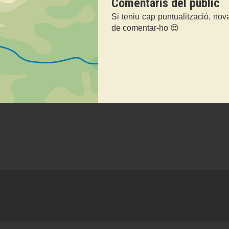
Comentaris del públic
Si teniu cap puntualització, nov
de comentar-ho 😍