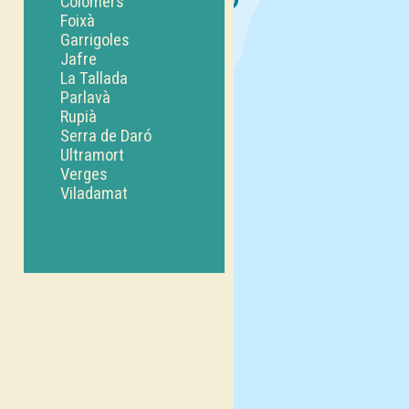
Colomers
Foixà
Garrigoles
Jafre
La Tallada
Parlavà
Rupià
Serra de Daró
Ultramort
Verges
Viladamat