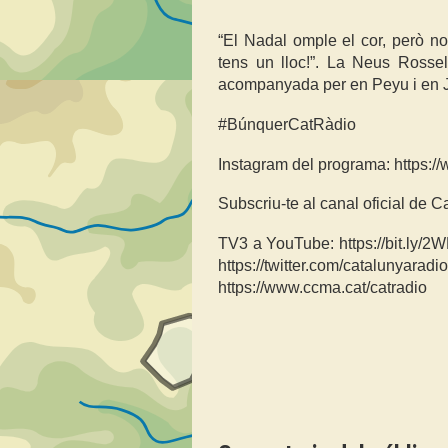
“El Nadal omple el cor, però no 
tens un lloc!”. La Neus Rossel
acompanyada per en Peyu i en J
#BúnquerCatRàdio
Instagram del programa: https:/
Subscriu-te al canal oficial de C
TV3 a YouTube: https://bit.ly/2
https://twitter.com/catalunyara
https://www.ccma.cat/catradio