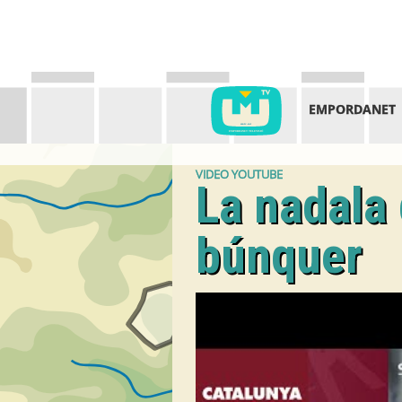
EMPORDANET
VIDEO YOUTUBE
La nadala 
búnquer