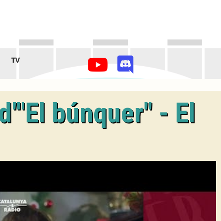
TV
d'"El búnquer" - El