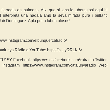
t’arregla els pulmons. Així que si tens la tuberculosi aquí hi
l interpreta una nadala amb la seva mirada pura i brillant,
air Domínguez. Apta per a tuberculosos!
/www.instagram.com/elbunquercatradio/
atalunya Ràdio a YouTube: https://bit.ly/2RLKl6r
WFU15Y Facebook: https://es-es.facebook.com/catradio Twitter:
dio Instagram: https://www.instagram.com/catalunyaradio Web: