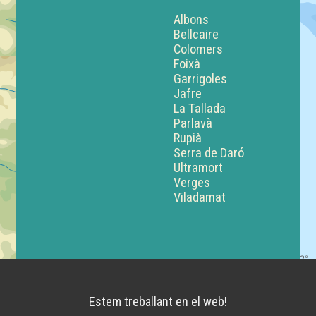
Albons
Bellcaire
Colomers
Foixà
Garrigoles
Jafre
La Tallada
Parlavà
Rupià
Serra de Daró
Ultramort
Verges
Viladamat
Estem treballant en el web!