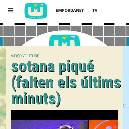
EMPORDANET
TV
VIDEO YOUTUBE
sotana piqué
(falten els últims
minuts)