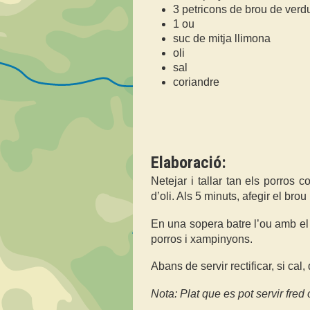
3 petricons de brou de verd
1 ou
suc de mitja llimona
oli
sal
coriandre
Elaboració:
Netejar i tallar tan els porro
d’oli. Als 5 minuts, afegir el bro
En una sopera batre l’ou amb el 
porros i xampinyons.
Abans de servir rectificar, si cal
Nota: Plat que es pot servir fred 