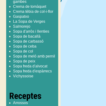
gambes
Crema de tomàquet
Crema tèbia de col-i-flor
Gaspatxo
La Sopa de Verges
Salmorejo
Sopa d'arròs i llenties
Sopa de bacallà
Sopa de carbassó
Sopa de ceba
Sopa de col
Sopa de meló amb pernil
Sopa de peix
Sopa freda d'alvocat
Sopa freda d'espàrrecs
Vichyssoise
Receptes
Arrossos