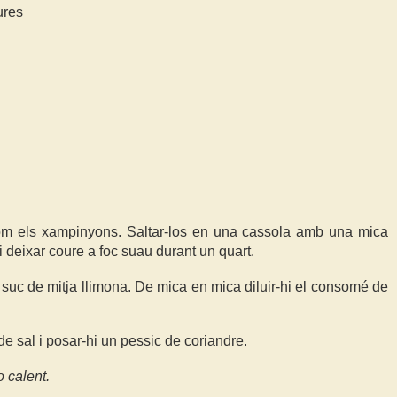
ures
s com els xampinyons. Saltar-los en una cassola amb una mica
u i deixar coure a foc suau durant un quart.
suc de mitja llimona. De mica en mica diluir-hi el consomé de
, de sal i posar-hi un pessic de coriandre.
o calent.