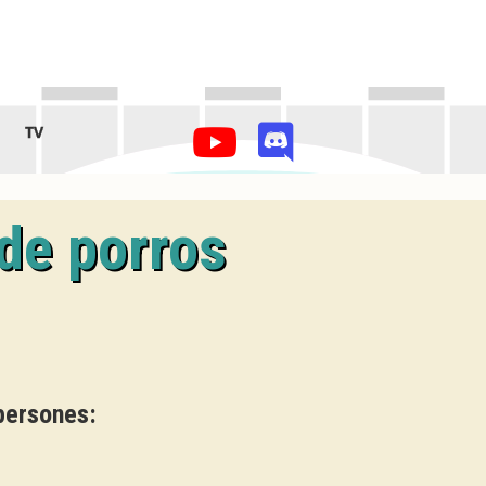
TV
de porros
persones: