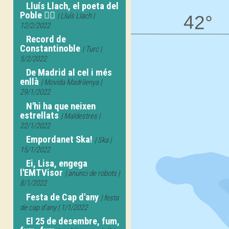
Lluís Llach, el poeta del
Poble ✊🏿
| Lluís Llach |
12/2/2022
Record de
Constantinoble
| Turc |
5/2/2022
De Madrid al cel i més
enllà
| Movida Madrilenya |
29/1/2022
N'hi ha que neixen
estrellats
| Maldestres |
22/1/2022
Empordanet Ska!
| Ska |
15/1/2022
Ei, Lisa, engega
l'EMTVisor
| anunci de robots |
8/1/2022
Festa de Cap d'any
| festa
de cap d'any | 1/1/2022
El 25 de desembre, fum,