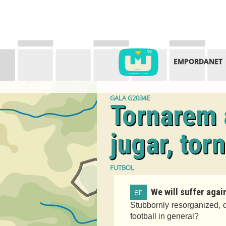
EMPORDANET
GALA G2034E
Tornarem a
jugar, tor
FUTBOL
en
We will suffer again,
Stubbornly resorganized, 
football in general?