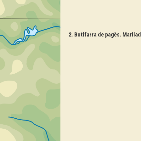
2. Botifarra de pagès. Marilad