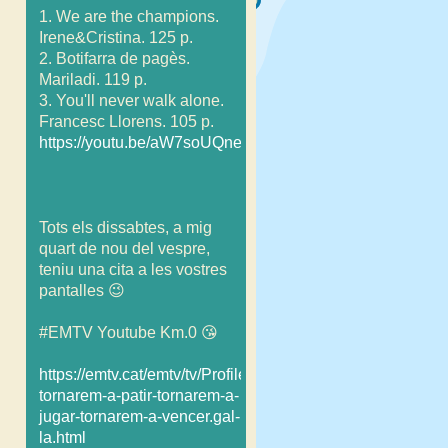
1. We are the champions.
Irene&Cristina. 125 p.
2. Botifarra de pagès.
Mariladi. 119 p.
3. You'll never walk alone.
Francesc Llorens. 105 p.
https://youtu.be/aW7soUQneBU
Tots els dissabtes, a mig
quart de nou del vespre,
teniu una cita a les vostres
pantalles 😉
#EMTV Youtube Km.0 😘
https://emtv.cat/emtv/tv/Profile/FestivalEmtevisio/FE203es
tornarem-a-patir-tornarem-a-
jugar-tornarem-a-vencer.gal-
la.html