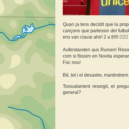
Quan ja tens decidit que la prop
cançons que parlessin del futbol,
ens van clavar ahir! 2 a 8!!!! 🤦🏻‍
Auferstanden aus Ruinen! Resorg
com si fòssim en Novita espera
Foc nou!
Bé, tot i el desastre, mantindrem
Tossudament resorgit, et pregu
general?