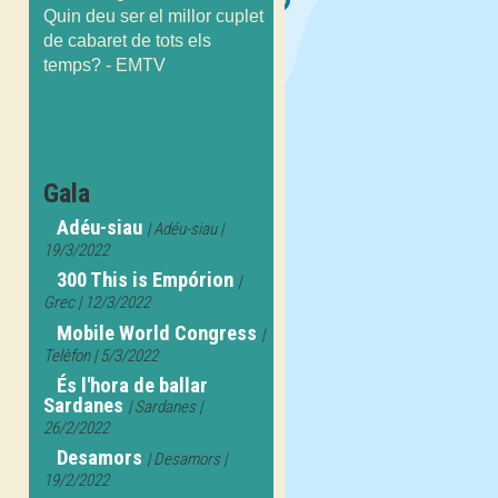
Gala
Adéu-siau
| Adéu-siau |
19/3/2022
300 This is Empórion
|
Grec | 12/3/2022
Mobile World Congress
|
Telèfon | 5/3/2022
És l'hora de ballar
Sardanes
| Sardanes |
26/2/2022
Desamors
| Desamors |
19/2/2022