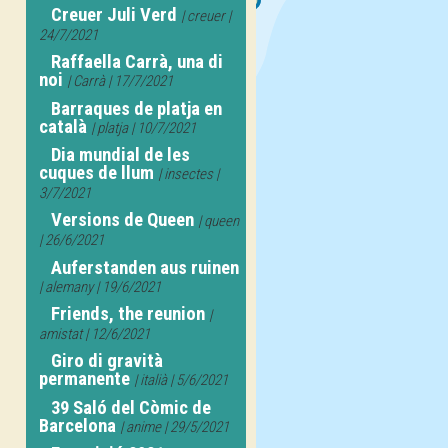
Creuer Juli Verd
| creuer |
24/7/2021
Raffaella Carrà, una di
noi
| Carrà | 17/7/2021
Barraques de platja en
català
| platja | 10/7/2021
Dia mundial de les
cuques de llum
| insectes |
3/7/2021
Versions de Queen
| queen
| 26/6/2021
Auferstanden aus ruinen
| alemany | 19/6/2021
Friends, the reunion
|
amistat | 12/6/2021
Giro di gravità
permanente
| italià | 5/6/2021
39 Saló del Còmic de
Barcelona
| anime | 29/5/2021