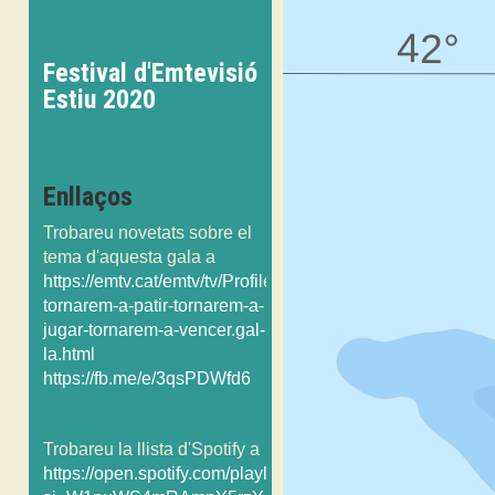
Festival d'Emtevisió
Estiu 2020
Enllaços
Trobareu novetats sobre el
tema d'aquesta gala a
https://emtv.cat/emtv/tv/Profile/FestivalEmtevisio/FE203es
tornarem-a-patir-tornarem-a-
jugar-tornarem-a-vencer.gal-
la.html
https://fb.me/e/3qsPDWfd6
Trobareu la llista d'Spotify a
https://open.spotify.com/playlist/5BGVdcHEA2mAHOR0I