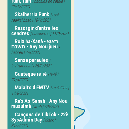
fum, fum
| nadales en català |
25/12/2021
Skalherria Punk
| rock
radikal basc | 18/9/2021
Resorgir d'entre les
cendres
| havaneres | 11/9/2021
Roix ha-Xanà - ראש
השנה - Any Nou jueu
|
hebreu | 4/9/2021
Sense paraules
|
instrumental | 28/8/2021
Guateque ie-ié
| ie-ié |
21/8/2021
Malalts d'EMTV
| malalties |
14/8/2021
Ra's As-Sanah - Any Nou
musulmà
| àrab | 7/8/2021
Cançons de TikTok - 22è
SysAdmin Day
| tiktok |
31/7/2021