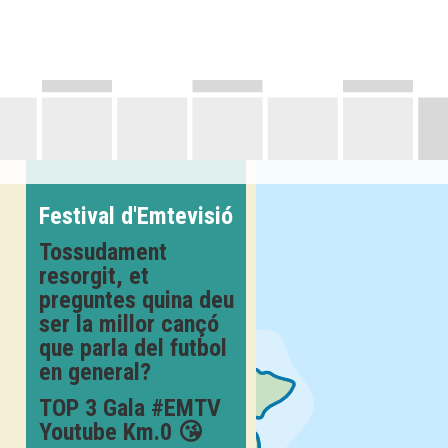
Festival d'Emtevisió
Tossudament
resorgit, et
preguntes quina deu
ser la millor cançó
que parla del futbol
en general?
TOP 3 Gala #EMTV
Youtube Km.0 😘