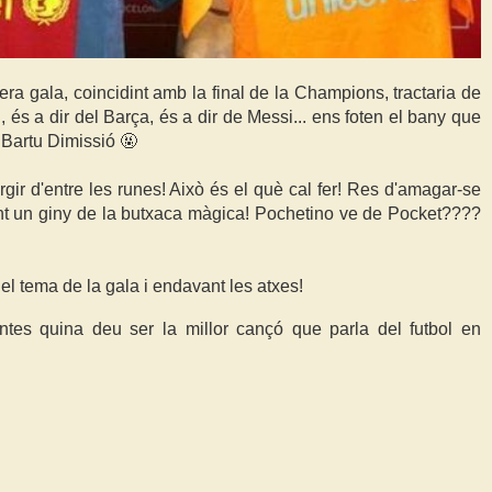
era gala, coincidint amb la final de la Champions, tractaria de
 és a dir del Barça, és a dir de Messi... ens foten el bany que
♂️ Bartu Dimissió 🤬
ir d'entre les runes! Això és el què cal fer! Res d'amagar-se
nt un giny de la butxaca màgica! Pochetino ve de Pocket????
 el tema de la gala i endavant les atxes!
ntes quina deu ser la millor cançó que parla del futbol en