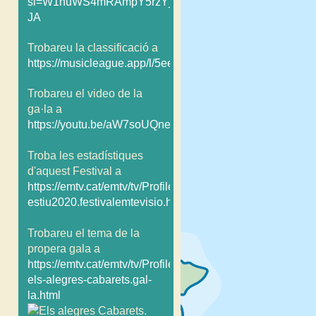
si=W1nuWS4mRAmpY5rzY_y-
JA
Trobareu la classificació a
https://musicleague.app/l/5eee6043c37bd5000ef00ac4/
Trobareu el video de la
ga·la a
https://youtu.be/aW7soUQneBU
Troba les estadístiques
d'aquest Festival a
https://emtv.cat/emtv/tv/Profile/FestivalEmtevisio/fe203-
estiu2020.festivalemtevisio.html
Trobareu el tema de la
propera gala a
https://emtv.cat/emtv/tv/Profile/FestivalEmtevisio/FE203es
els-alegres-cabarets.gal-
la.html