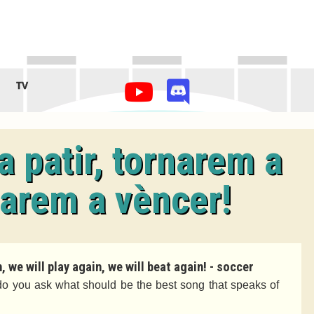
TV
 patir, tornarem a
narem a vèncer!
 we will play again, we will beat again! - soccer
do you ask what should be the best song that speaks of